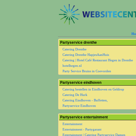
Ho
Partyservice drenthe
Catering Drenthe
Catering Drenthe HapjesAanHuis
Catering | Hotel Café Restaurant Hegen in Drenthe
hotelhegen.nl
Party Service Bruins in Coevorden
Partyservice eindhoven
Catering bestellen in Eindhoven en Geldrop
Catering De Hurk
Catering Eindhoven - Buffetten,
Partyservice Eindhoven
Partyservice entertainment
Entertainment
Entertainment - Partygarant
Entertainment | Catering Partyservice Damen