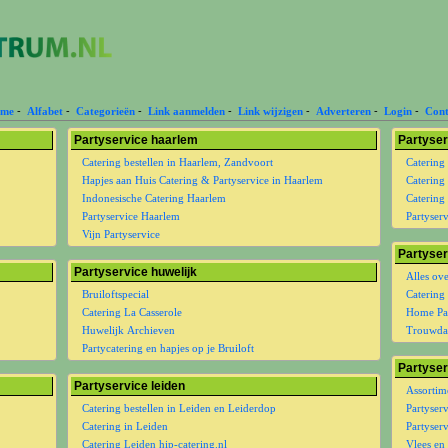
me
-
Alfabet
-
Categorieën
-
Link aanmelden
-
Link wijzigen
-
Adverteren
-
Login
-
Cont
Partyservice haarlem
Partyser
Catering bestellen in Haarlem, Zandvoort
Catering
Hapjes aan Huis Catering & Partyservice in Haarlem
Catering
Indonesische Catering Haarlem
Catering 
Partyservice Haarlem
Partyser
Vijn Partyservice
Partyser
Partyservice huwelijk
Alles ove
Bruiloftspecial
Catering 
Catering La Casserole
Home Pa
Huwelijk Archieven
Trouwda
Partycatering en hapjes op je Bruiloft
Partyser
Partyservice leiden
Assortim
Catering bestellen in Leiden en Leiderdop
Partyserv
Catering in Leiden
Partyserv
Catering Leiden hip-catering.nl
Vlees en